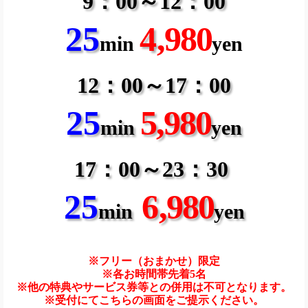
9：00～12：00
25
4
,980
min
yen
12：00～17：00
25
5,980
min
yen
17：00～23：30
25
6
,980
min
yen
※フリー（おまかせ）限定
※各お時間帯先着5名
※他の特典やサービス券等との併用は不可となります。
※受付にてこちらの画面をご提示ください。