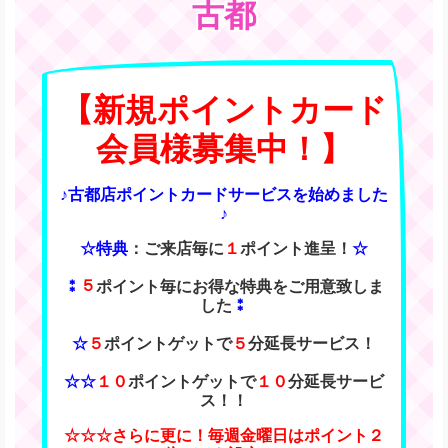
古都
【新規ポイントカード
会員様募集中！】
♪古都店ポイントカードサービスを始めました
♪
☆特典
：ご来店毎に
１
ポイント進呈！
☆
⁑
５
ポイント毎にお得な特典をご用意致しま
した
⁑
☆
５
ポイントゲットで
５
分延長サービス！
☆☆
１０
ポイントゲットで
１０
分延長サービ
ス！！
☆☆☆
さらに更に！毎週金曜日はポイント２