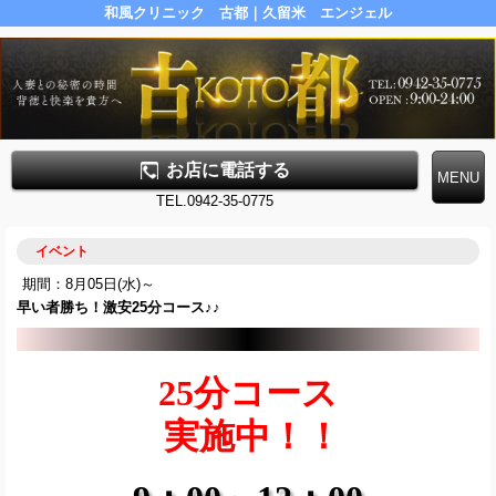
和風クリニック 古都｜久留米 エンジェル
お店に電話する
TEL.0942-35-0775
イベント
期間：8月05日(水)～
早い者勝ち！激安25分コース♪♪
25分コース
実施中
！！